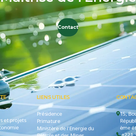
Contact
ITE
LIENS UTILES
CONTA
Présidence
15, Bo
 et projets
Républ
Primature
économie
ème ét
Ministère de l'Energie du
+221 
Pétrole et des Mines