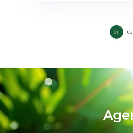
01
02
Agen