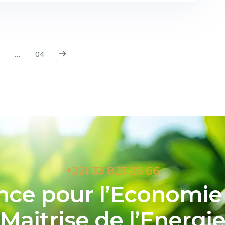
…
04
+221 33 823 26 66
ce pour l’Economie 
Maitrise de l’Energi