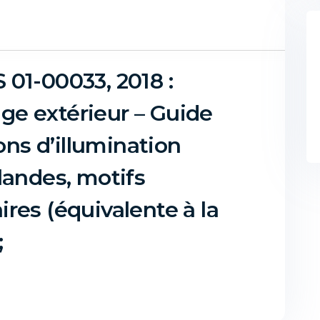
01-00033, 2018 :
rage extérieur – Guide
ions d’illumination
landes, motifs
res (équivalente à la
;