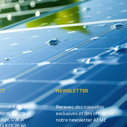
CT
NEWSLETTER
ulevard de la
Recevez des nouvelles
ique, 2 ème /3
exclusives et des offres via
age, Dakar
notre newsletter AEME
33 823 26 66