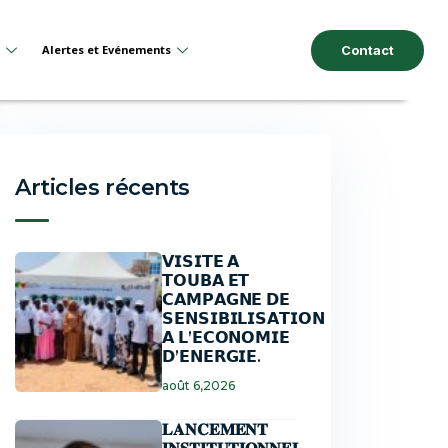
e
Alertes et Evénements
Contact
Articles récents
𝗩𝗜𝗦𝗜𝗧𝗘 𝗔
𝗧𝗢𝗨𝗕𝗔 𝗘𝗧
𝗖𝗔𝗠𝗣𝗔𝗚𝗡𝗘 𝗗𝗘
𝗦𝗘𝗡𝗦𝗜𝗕𝗜𝗟𝗜𝗦𝗔𝗧𝗜𝗢𝗡
𝗔 𝗟’𝗘𝗖𝗢𝗡𝗢𝗠𝗜𝗘
𝗗’𝗘𝗡𝗘𝗥𝗚𝗜𝗘.
août 6,2026
𝐋𝐀𝐍𝐂𝐄𝐌𝐄𝐍𝐓