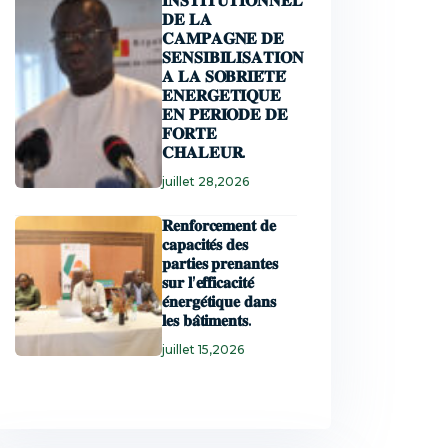
𝐈𝐍𝐒𝐓𝐈𝐓𝐔𝐓𝐈𝐎𝐍𝐍𝐄𝐋
𝐃𝐄 𝐋𝐀
𝐂𝐀𝐌𝐏𝐀𝐆𝐍𝐄 𝐃𝐄
𝐒𝐄𝐍𝐒𝐈𝐁𝐈𝐋𝐈𝐒𝐀𝐓𝐈𝐎𝐍
𝐀 𝐋𝐀 𝐒𝐎𝐁𝐑𝐈𝐄́𝐓𝐄́
𝐄𝐍𝐄𝐑𝐆𝐄𝐓𝐈𝐐𝐔𝐄
𝐄𝐍 𝐏𝐄́𝐑𝐈𝐎𝐃𝐄 𝐃𝐄
𝐅𝐎𝐑𝐓𝐄
𝐂𝐇𝐀𝐋𝐄𝐔𝐑.
juillet 28,2026
𝐑𝐞𝐧𝐟𝐨𝐫𝐜𝐞𝐦𝐞𝐧𝐭 𝐝𝐞
𝐜𝐚𝐩𝐚𝐜𝐢𝐭𝐞́𝐬 𝐝𝐞𝐬
𝐩𝐚𝐫𝐭𝐢𝐞𝐬 𝐩𝐫𝐞𝐧𝐚𝐧𝐭𝐞𝐬
𝐬𝐮𝐫 𝐥’𝐞𝐟𝐟𝐢𝐜𝐚𝐜𝐢𝐭𝐞́
𝐞́𝐧𝐞𝐫𝐠𝐞́𝐭𝐢𝐪𝐮𝐞 𝐝𝐚𝐧𝐬
𝐥𝐞𝐬 𝐛𝐚̂𝐭𝐢𝐦𝐞𝐧𝐭𝐬.
juillet 15,2026