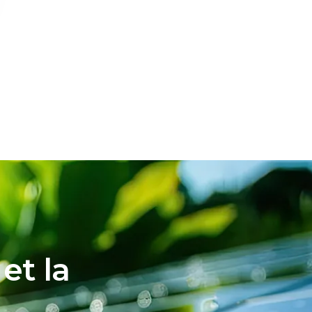
et la
e