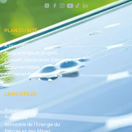
PLAN DU SITE
A propos
Programmes et projets
Conseils d'économie d'énergie
Documentation
Alertes et événements
LIENS UTILES
Présidence
Primature
Ministère de l'Energie du
Pétrole et des Mines