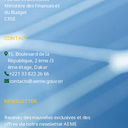
Ministère des Finances et
du Budget
CRSE
CONTACT
15, Boulevard de la
République, 2 ème /3
ème étage, Dakar
+221 33 823 26 66
contacts@aeme.gouv.sn
NEWSLETTER
Recevez des nouvelles exclusives et des
offres via notre newsletter AEME