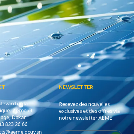
CT
NEWSLETTER
ulevard de la
Recevez des nouvelles
ique, 2 ème /3
exclusives et des offres via
age, Dakar
notre newsletter AEME
33 823 26 66
cts@aeme.gouv.sn