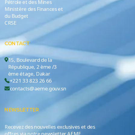
Pétrole et des Mines
Ministère des Finances et
du Budget
CRSE
CONTACT
15, Boulevard de la
République, 2 ème /3
ème étage, Dakar
+221 33 823 26 66
contacts@aeme.gouv.sn
NEWSLETTER
Recevez des nouvelles exclusives et des
offres via notre newsletter AEME