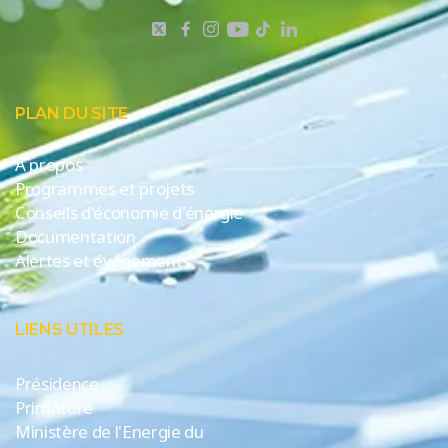
PLAN DU SITE
A propos
Programmes et projets
Conseils d'économie d'énergie
Documentation
Alertes et événements
LIENS UTILES
Présidence
Primature
Ministère de l'Energie du