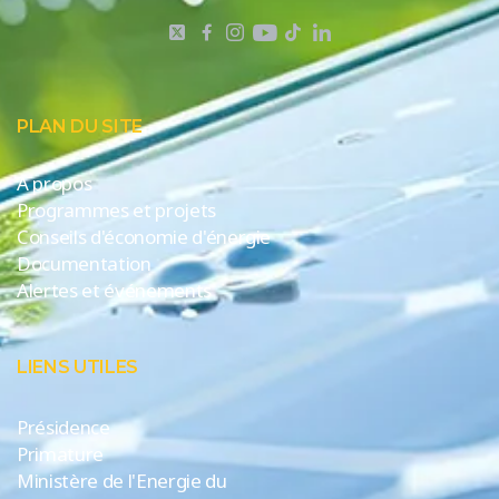
PLAN DU SITE
A propos
Programmes et projets
Conseils d'économie d'énergie
Documentation
Alertes et événements
LIENS UTILES
Présidence
Primature
Ministère de l'Energie du