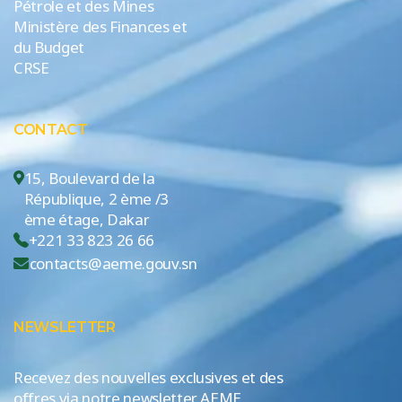
Pétrole et des Mines
Ministère des Finances et
du Budget
CRSE
CONTACT
15, Boulevard de la
République, 2 ème /3
ème étage, Dakar
+221 33 823 26 66
contacts@aeme.gouv.sn
NEWSLETTER
Recevez des nouvelles exclusives et des
offres via notre newsletter AEME