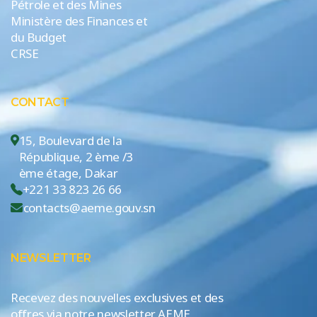
Pétrole et des Mines
Ministère des Finances et
du Budget
CRSE
CONTACT
15, Boulevard de la
République, 2 ème /3
ème étage, Dakar
+221 33 823 26 66
contacts@aeme.gouv.sn
NEWSLETTER
Recevez des nouvelles exclusives et des
offres via notre newsletter AEME