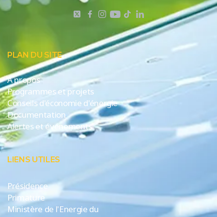
PLAN DU SITE
A propos
Programmes et projets
Conseils d'économie d'énergie
Documentation
Alertes et événements
LIENS UTILES
Présidence
Primature
Ministère de l'Energie du