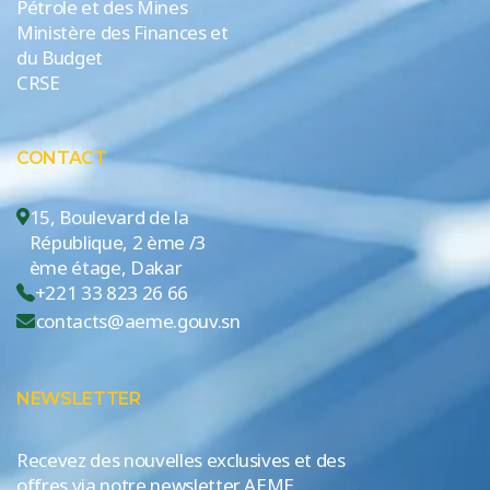
Pétrole et des Mines
Ministère des Finances et
du Budget
CRSE
CONTACT
15, Boulevard de la
République, 2 ème /3
ème étage, Dakar
+221 33 823 26 66
contacts@aeme.gouv.sn
NEWSLETTER
Recevez des nouvelles exclusives et des
offres via notre newsletter AEME