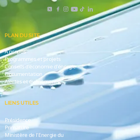
PLAN DU SITE
A propos
Programmes et projets
Conseils d'économie d'énergie
Documentation
Alertes et événements
LIENS UTILES
Présidence
Primature
Ministère de l'Energie du