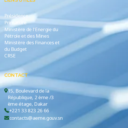
LIENS UTILES
Présidence
Primature
Ministère de l'Energie du
Pétrole et des Mines
Ministère des Finances et
du Budget
CRSE
CONTACT
15, Boulevard de la
République, 2 ème /3
ème étage, Dakar
+221 33 823 26 66
contacts@aeme.gouv.sn