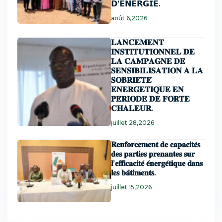
𝗗’𝗘𝗡𝗘𝗥𝗚𝗜𝗘.
août 6,2026
𝐋𝐀𝐍𝐂𝐄𝐌𝐄𝐍𝐓
𝐈𝐍𝐒𝐓𝐈𝐓𝐔𝐓𝐈𝐎𝐍𝐍𝐄𝐋 𝐃𝐄
𝐋𝐀 𝐂𝐀𝐌𝐏𝐀𝐆𝐍𝐄 𝐃𝐄
𝐒𝐄𝐍𝐒𝐈𝐁𝐈𝐋𝐈𝐒𝐀𝐓𝐈𝐎𝐍 𝐀 𝐋𝐀
𝐒𝐎𝐁𝐑𝐈𝐄́𝐓𝐄́
𝐄𝐍𝐄𝐑𝐆𝐄𝐓𝐈𝐐𝐔𝐄 𝐄𝐍
𝐏𝐄́𝐑𝐈𝐎𝐃𝐄 𝐃𝐄 𝐅𝐎𝐑𝐓𝐄
𝐂𝐇𝐀𝐋𝐄𝐔𝐑.
juillet 28,2026
𝐑𝐞𝐧𝐟𝐨𝐫𝐜𝐞𝐦𝐞𝐧𝐭 𝐝𝐞 𝐜𝐚𝐩𝐚𝐜𝐢𝐭𝐞́𝐬
𝐝𝐞𝐬 𝐩𝐚𝐫𝐭𝐢𝐞𝐬 𝐩𝐫𝐞𝐧𝐚𝐧𝐭𝐞𝐬 𝐬𝐮𝐫
𝐥’𝐞𝐟𝐟𝐢𝐜𝐚𝐜𝐢𝐭𝐞́ 𝐞́𝐧𝐞𝐫𝐠𝐞́𝐭𝐢𝐪𝐮𝐞 𝐝𝐚𝐧𝐬
𝐥𝐞𝐬 𝐛𝐚̂𝐭𝐢𝐦𝐞𝐧𝐭𝐬.
juillet 15,2026