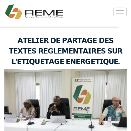
𝗔𝗧𝗘𝗟𝗜𝗘𝗥 𝗗𝗘 𝗣𝗔𝗥𝗧𝗔𝗚𝗘 𝗗𝗘𝗦
𝗧𝗘𝗫𝗧𝗘𝗦 𝗥𝗘𝗚𝗟𝗘𝗠𝗘𝗡𝗧𝗔𝗜𝗥𝗘𝗦 𝗦𝗨𝗥
𝗟’𝗘𝗧𝗜𝗤𝗨𝗘𝗧𝗔𝗚𝗘 𝗘𝗡𝗘𝗥𝗚𝗘𝗧𝗜𝗤𝗨𝗘.