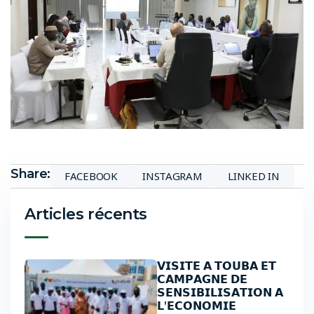
Share:
FACEBOOK
INSTAGRAM
LINKED IN
Articles récents
𝗩𝗜𝗦𝗜𝗧𝗘 𝗔 𝗧𝗢𝗨𝗕𝗔 𝗘𝗧
𝗖𝗔𝗠𝗣𝗔𝗚𝗡𝗘 𝗗𝗘
𝗦𝗘𝗡𝗦𝗜𝗕𝗜𝗟𝗜𝗦𝗔𝗧𝗜𝗢𝗡 𝗔
𝗟’𝗘𝗖𝗢𝗡𝗢𝗠𝗜𝗘