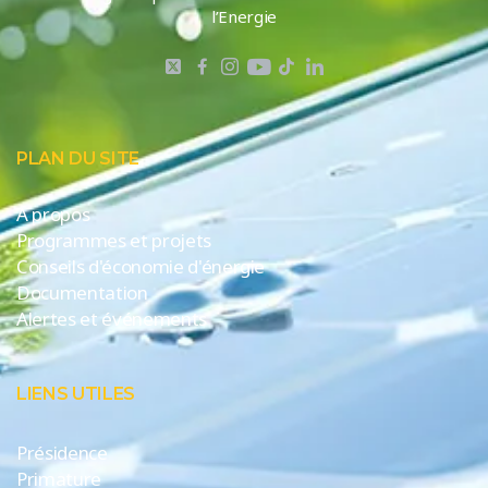
l’Energie
PLAN DU SITE
A propos
Programmes et projets
Conseils d'économie d'énergie
Documentation
Alertes et événements
LIENS UTILES
Présidence
Primature