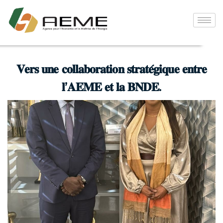
𝐕𝐞𝐫𝐬 𝐮𝐧𝐞 𝐜𝐨𝐥𝐥𝐚𝐛𝐨𝐫𝐚𝐭𝐢𝐨𝐧 𝐬𝐭𝐫𝐚𝐭𝐞́𝐠𝐢𝐪𝐮𝐞 𝐞𝐧𝐭𝐫𝐞
𝐥’𝐀𝐄𝐌𝐄 𝐞𝐭 𝐥𝐚 𝐁𝐍𝐃𝐄.