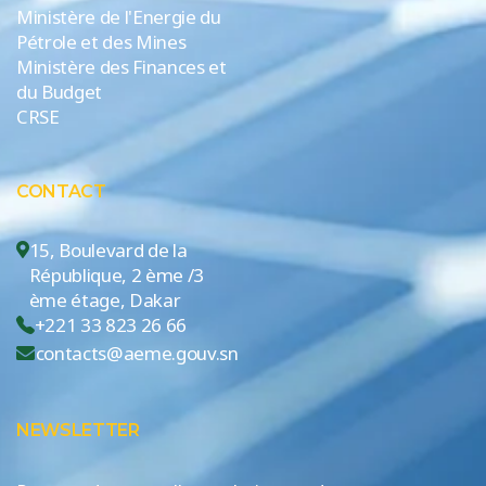
Ministère de l'Energie du
Pétrole et des Mines
Ministère des Finances et
du Budget
CRSE
CONTACT
15, Boulevard de la
République, 2 ème /3
ème étage, Dakar
+221 33 823 26 66
contacts@aeme.gouv.sn
NEWSLETTER