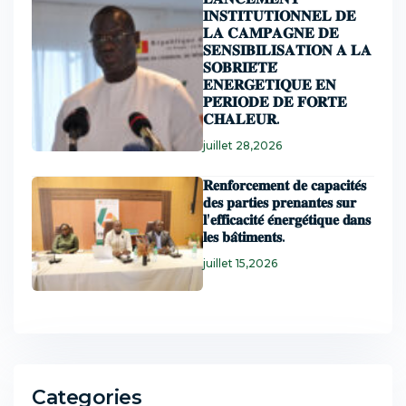
𝐈𝐍𝐒𝐓𝐈𝐓𝐔𝐓𝐈𝐎𝐍𝐍𝐄𝐋 𝐃𝐄
𝐋𝐀 𝐂𝐀𝐌𝐏𝐀𝐆𝐍𝐄 𝐃𝐄
𝐒𝐄𝐍𝐒𝐈𝐁𝐈𝐋𝐈𝐒𝐀𝐓𝐈𝐎𝐍 𝐀 𝐋𝐀
𝐒𝐎𝐁𝐑𝐈𝐄́𝐓𝐄́
𝐄𝐍𝐄𝐑𝐆𝐄𝐓𝐈𝐐𝐔𝐄 𝐄𝐍
𝐏𝐄́𝐑𝐈𝐎𝐃𝐄 𝐃𝐄 𝐅𝐎𝐑𝐓𝐄
𝐂𝐇𝐀𝐋𝐄𝐔𝐑.
juillet 28,2026
𝐑𝐞𝐧𝐟𝐨𝐫𝐜𝐞𝐦𝐞𝐧𝐭 𝐝𝐞 𝐜𝐚𝐩𝐚𝐜𝐢𝐭𝐞́𝐬
𝐝𝐞𝐬 𝐩𝐚𝐫𝐭𝐢𝐞𝐬 𝐩𝐫𝐞𝐧𝐚𝐧𝐭𝐞𝐬 𝐬𝐮𝐫
𝐥’𝐞𝐟𝐟𝐢𝐜𝐚𝐜𝐢𝐭𝐞́ 𝐞́𝐧𝐞𝐫𝐠𝐞́𝐭𝐢𝐪𝐮𝐞 𝐝𝐚𝐧𝐬
𝐥𝐞𝐬 𝐛𝐚̂𝐭𝐢𝐦𝐞𝐧𝐭𝐬.
juillet 15,2026
Categories