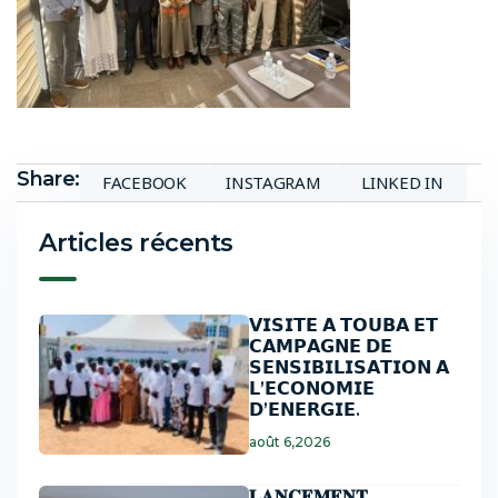
Share:
FACEBOOK
INSTAGRAM
LINKED IN
Articles récents
𝗩𝗜𝗦𝗜𝗧𝗘 𝗔 𝗧𝗢𝗨𝗕𝗔 𝗘𝗧
𝗖𝗔𝗠𝗣𝗔𝗚𝗡𝗘 𝗗𝗘
𝗦𝗘𝗡𝗦𝗜𝗕𝗜𝗟𝗜𝗦𝗔𝗧𝗜𝗢𝗡 𝗔
𝗟’𝗘𝗖𝗢𝗡𝗢𝗠𝗜𝗘
𝗗’𝗘𝗡𝗘𝗥𝗚𝗜𝗘.
août 6,2026
𝐋𝐀𝐍𝐂𝐄𝐌𝐄𝐍𝐓