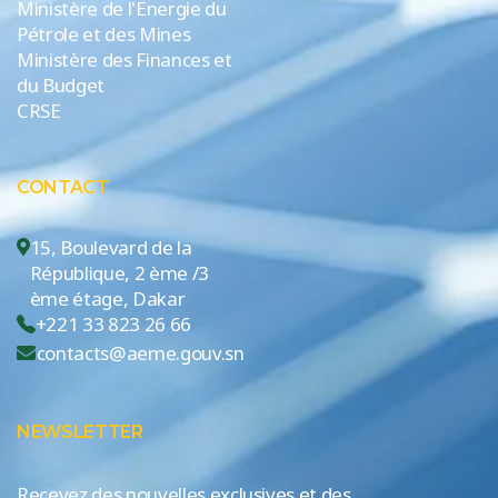
Ministère de l'Energie du
Pétrole et des Mines
Ministère des Finances et
du Budget
CRSE
CONTACT
15, Boulevard de la
République, 2 ème /3
ème étage, Dakar
+221 33 823 26 66
contacts@aeme.gouv.sn
NEWSLETTER
Recevez des nouvelles exclusives et des