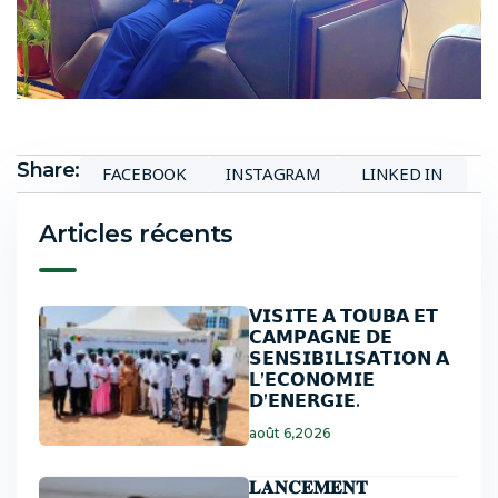
Share:
FACEBOOK
INSTAGRAM
LINKED IN
Articles récents
𝗩𝗜𝗦𝗜𝗧𝗘 𝗔 𝗧𝗢𝗨𝗕𝗔 𝗘𝗧
𝗖𝗔𝗠𝗣𝗔𝗚𝗡𝗘 𝗗𝗘
𝗦𝗘𝗡𝗦𝗜𝗕𝗜𝗟𝗜𝗦𝗔𝗧𝗜𝗢𝗡 𝗔
𝗟’𝗘𝗖𝗢𝗡𝗢𝗠𝗜𝗘
𝗗’𝗘𝗡𝗘𝗥𝗚𝗜𝗘.
août 6,2026
𝐋𝐀𝐍𝐂𝐄𝐌𝐄𝐍𝐓