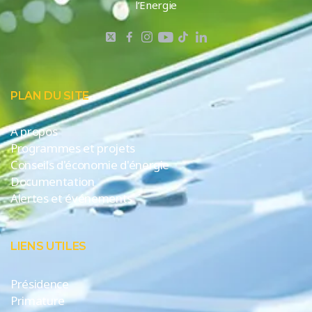
l’Energie
PLAN DU SITE
A propos
Programmes et projets
Conseils d'économie d'énergie
Documentation
Alertes et événements
LIENS UTILES
Présidence
Primature