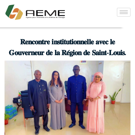
𝐑𝐞𝐧𝐜𝐨𝐧𝐭𝐫𝐞 𝐢𝐧𝐬𝐭𝐢𝐭𝐮𝐭𝐢𝐨𝐧𝐧𝐞𝐥𝐥𝐞 𝐚𝐯𝐞𝐜 𝐥𝐞
𝐆𝐨𝐮𝐯𝐞𝐫𝐧𝐞𝐮𝐫 𝐝𝐞 𝐥𝐚 𝐑𝐞́𝐠𝐢𝐨𝐧 𝐝𝐞 𝐒𝐚𝐢𝐧𝐭-𝐋𝐨𝐮𝐢𝐬.