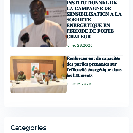
𝐈𝐍𝐒𝐓𝐈𝐓𝐔𝐓𝐈𝐎𝐍𝐍𝐄𝐋 𝐃𝐄
𝐋𝐀 𝐂𝐀𝐌𝐏𝐀𝐆𝐍𝐄 𝐃𝐄
𝐒𝐄𝐍𝐒𝐈𝐁𝐈𝐋𝐈𝐒𝐀𝐓𝐈𝐎𝐍 𝐀 𝐋𝐀
𝐒𝐎𝐁𝐑𝐈𝐄́𝐓𝐄́
𝐄𝐍𝐄𝐑𝐆𝐄𝐓𝐈𝐐𝐔𝐄 𝐄𝐍
𝐏𝐄́𝐑𝐈𝐎𝐃𝐄 𝐃𝐄 𝐅𝐎𝐑𝐓𝐄
𝐂𝐇𝐀𝐋𝐄𝐔𝐑.
juillet 28,2026
𝐑𝐞𝐧𝐟𝐨𝐫𝐜𝐞𝐦𝐞𝐧𝐭 𝐝𝐞 𝐜𝐚𝐩𝐚𝐜𝐢𝐭𝐞́𝐬
𝐝𝐞𝐬 𝐩𝐚𝐫𝐭𝐢𝐞𝐬 𝐩𝐫𝐞𝐧𝐚𝐧𝐭𝐞𝐬 𝐬𝐮𝐫
𝐥’𝐞𝐟𝐟𝐢𝐜𝐚𝐜𝐢𝐭𝐞́ 𝐞́𝐧𝐞𝐫𝐠𝐞́𝐭𝐢𝐪𝐮𝐞 𝐝𝐚𝐧𝐬
𝐥𝐞𝐬 𝐛𝐚̂𝐭𝐢𝐦𝐞𝐧𝐭𝐬.
juillet 15,2026
Categories