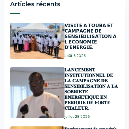
Articles récents
𝗩𝗜𝗦𝗜𝗧𝗘 𝗔 𝗧𝗢𝗨𝗕𝗔 𝗘𝗧
𝗖𝗔𝗠𝗣𝗔𝗚𝗡𝗘 𝗗𝗘
𝗦𝗘𝗡𝗦𝗜𝗕𝗜𝗟𝗜𝗦𝗔𝗧𝗜𝗢𝗡 𝗔
𝗟’𝗘𝗖𝗢𝗡𝗢𝗠𝗜𝗘
𝗗’𝗘𝗡𝗘𝗥𝗚𝗜𝗘.
août 6,2026
𝐋𝐀𝐍𝐂𝐄𝐌𝐄𝐍𝐓
𝐈𝐍𝐒𝐓𝐈𝐓𝐔𝐓𝐈𝐎𝐍𝐍𝐄𝐋 𝐃𝐄
𝐋𝐀 𝐂𝐀𝐌𝐏𝐀𝐆𝐍𝐄 𝐃𝐄
𝐒𝐄𝐍𝐒𝐈𝐁𝐈𝐋𝐈𝐒𝐀𝐓𝐈𝐎𝐍 𝐀 𝐋𝐀
𝐒𝐎𝐁𝐑𝐈𝐄́𝐓𝐄́
𝐄𝐍𝐄𝐑𝐆𝐄𝐓𝐈𝐐𝐔𝐄 𝐄𝐍
𝐏𝐄́𝐑𝐈𝐎𝐃𝐄 𝐃𝐄 𝐅𝐎𝐑𝐓𝐄
𝐂𝐇𝐀𝐋𝐄𝐔𝐑.
juillet 28,2026