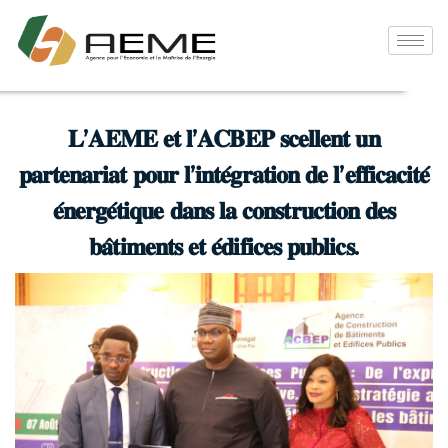
𝐋’𝐀𝐄𝐌𝐄 𝐞𝐭 𝐥’𝐀𝐂𝐁𝐄𝐏 𝐬𝐜𝐞𝐥𝐥𝐞𝐧𝐭 𝐮𝐧
𝐩𝐚𝐫𝐭𝐞𝐧𝐚𝐫𝐢𝐚𝐭 𝐩𝐨𝐮𝐫 𝐥’𝐢𝐧𝐭𝐞́𝐠𝐫𝐚𝐭𝐢𝐨𝐧 𝐝𝐞 𝐥’𝐞𝐟𝐟𝐢𝐜𝐚𝐜𝐢𝐭𝐞́
𝐞́𝐧𝐞𝐫𝐠𝐞́𝐭𝐢𝐪𝐮𝐞 𝐝𝐚𝐧𝐬 𝐥𝐚 𝐜𝐨𝐧𝐬𝐭𝐫𝐮𝐜𝐭𝐢𝐨𝐧 𝐝𝐞𝐬
𝐛𝐚̂𝐭𝐢𝐦𝐞𝐧𝐭𝐬 𝐞𝐭 𝐞́𝐝𝐢𝐟𝐢𝐜𝐞𝐬 𝐩𝐮𝐛𝐥𝐢𝐜𝐬.