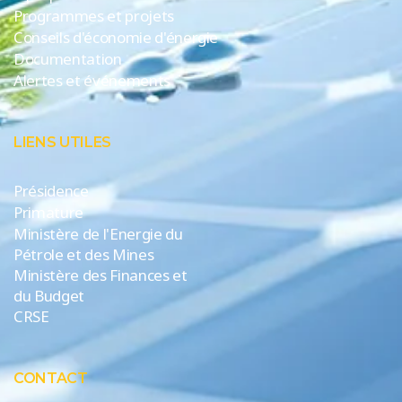
Programmes et projets
Conseils d'économie d'énergie
Documentation
Alertes et événements
LIENS UTILES
Présidence
Primature
Ministère de l'Energie du
Pétrole et des Mines
Ministère des Finances et
du Budget
CRSE
CONTACT