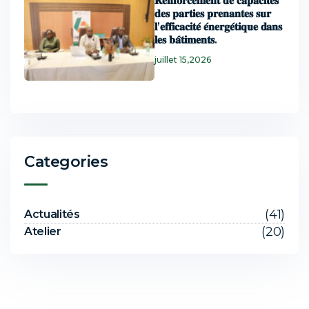
𝐑𝐞𝐧𝐟𝐨𝐫𝐜𝐞𝐦𝐞𝐧𝐭 𝐝𝐞 𝐜𝐚𝐩𝐚𝐜𝐢𝐭𝐞́𝐬
𝐝𝐞𝐬 𝐩𝐚𝐫𝐭𝐢𝐞𝐬 𝐩𝐫𝐞𝐧𝐚𝐧𝐭𝐞𝐬 𝐬𝐮𝐫
𝐥’𝐞𝐟𝐟𝐢𝐜𝐚𝐜𝐢𝐭𝐞́ 𝐞́𝐧𝐞𝐫𝐠𝐞́𝐭𝐢𝐪𝐮𝐞 𝐝𝐚𝐧𝐬
𝐥𝐞𝐬 𝐛𝐚̂𝐭𝐢𝐦𝐞𝐧𝐭𝐬.
juillet 15,2026
Categories
(41)
Actualités
(20)
Atelier