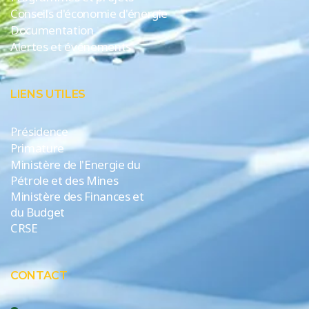
Conseils d'économie d'énergie
Documentation
Alertes et événements
LIENS UTILES
Présidence
Primature
Ministère de l'Energie du
Pétrole et des Mines
Ministère des Finances et
du Budget
CRSE
CONTACT