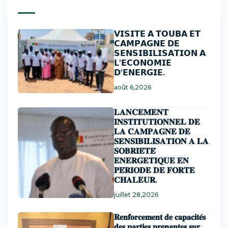
𝗩𝗜𝗦𝗜𝗧𝗘 𝗔 𝗧𝗢𝗨𝗕𝗔 𝗘𝗧
𝗖𝗔𝗠𝗣𝗔𝗚𝗡𝗘 𝗗𝗘
𝗦𝗘𝗡𝗦𝗜𝗕𝗜𝗟𝗜𝗦𝗔𝗧𝗜𝗢𝗡 𝗔
𝗟’𝗘𝗖𝗢𝗡𝗢𝗠𝗜𝗘
𝗗’𝗘𝗡𝗘𝗥𝗚𝗜𝗘.
août 6,2026
𝐋𝐀𝐍𝐂𝐄𝐌𝐄𝐍𝐓
𝐈𝐍𝐒𝐓𝐈𝐓𝐔𝐓𝐈𝐎𝐍𝐍𝐄𝐋 𝐃𝐄
𝐋𝐀 𝐂𝐀𝐌𝐏𝐀𝐆𝐍𝐄 𝐃𝐄
𝐒𝐄𝐍𝐒𝐈𝐁𝐈𝐋𝐈𝐒𝐀𝐓𝐈𝐎𝐍 𝐀 𝐋𝐀
𝐒𝐎𝐁𝐑𝐈𝐄́𝐓𝐄́
𝐄𝐍𝐄𝐑𝐆𝐄𝐓𝐈𝐐𝐔𝐄 𝐄𝐍
𝐏𝐄́𝐑𝐈𝐎𝐃𝐄 𝐃𝐄 𝐅𝐎𝐑𝐓𝐄
𝐂𝐇𝐀𝐋𝐄𝐔𝐑.
juillet 28,2026
𝐑𝐞𝐧𝐟𝐨𝐫𝐜𝐞𝐦𝐞𝐧𝐭 𝐝𝐞 𝐜𝐚𝐩𝐚𝐜𝐢𝐭𝐞́𝐬
𝐝𝐞𝐬 𝐩𝐚𝐫𝐭𝐢𝐞𝐬 𝐩𝐫𝐞𝐧𝐚𝐧𝐭𝐞𝐬 𝐬𝐮𝐫