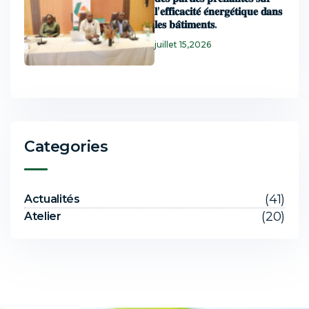
𝐥’𝐞𝐟𝐟𝐢𝐜𝐚𝐜𝐢𝐭𝐞́ 𝐞́𝐧𝐞𝐫𝐠𝐞́𝐭𝐢𝐪𝐮𝐞 𝐝𝐚𝐧𝐬
𝐥𝐞𝐬 𝐛𝐚̂𝐭𝐢𝐦𝐞𝐧𝐭𝐬.
juillet 15,2026
Categories
(41)
Actualités
(20)
Atelier