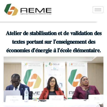
𝐀𝐭𝐞𝐥𝐢𝐞𝐫 𝐝𝐞 𝐬𝐭𝐚𝐛𝐢𝐥𝐢𝐬𝐚𝐭𝐢𝐨𝐧 𝐞𝐭 𝐝𝐞 𝐯𝐚𝐥𝐢𝐝𝐚𝐭𝐢𝐨𝐧 𝐝𝐞𝐬
𝐭𝐞𝐱𝐭𝐞𝐬 𝐩𝐨𝐫𝐭𝐚𝐧𝐭 𝐬𝐮𝐫 𝐥’𝐞𝐧𝐬𝐞𝐢𝐠𝐧𝐞𝐦𝐞𝐧𝐭 𝐝𝐞𝐬
𝐞́𝐜𝐨𝐧𝐨𝐦𝐢𝐞𝐬 𝐝’𝐞́𝐧𝐞𝐫𝐠𝐢𝐞 𝐚̀ 𝐥’𝐞́𝐜𝐨𝐥𝐞 𝐞́𝐥𝐞́𝐦𝐞𝐧𝐭𝐚𝐢𝐫𝐞.